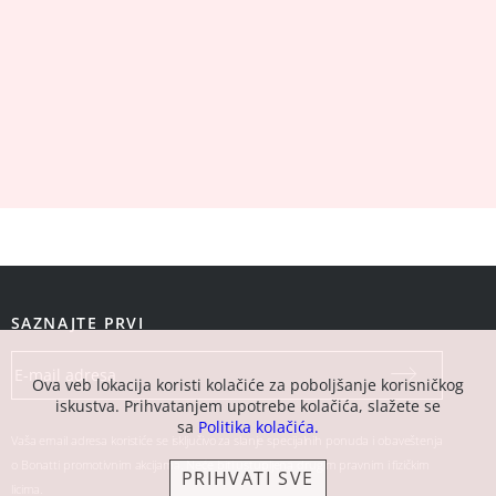
SAZNAJTE PRVI
Ova veb lokacija koristi kolačiće za poboljšanje korisničkog
iskustva. Prihvatanjem upotrebe kolačića, slažete se
sa
Politika kolačića.
Vaša email adresa koristiće se isključivo za slanje specijalnih ponuda i obaveštenja
o Bonatti promotivnim akcijama. Neće biti ustupljena drugim pravnim i fizičkim
PRIHVATI SVE
licima.