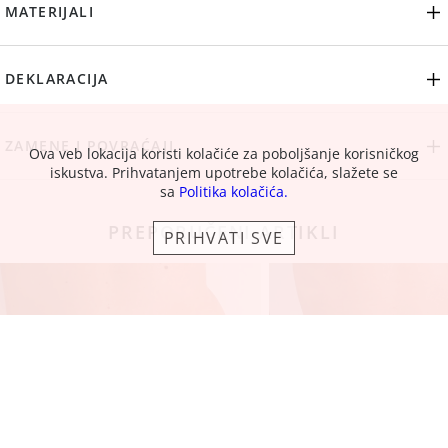
MATERIJALI
DEKLARACIJA
ZAMENE I POVRAĆAJI
Ova veb lokacija koristi kolačiće za poboljšanje korisničkog
iskustva. Prihvatanjem upotrebe kolačića, slažete se
sa
Politika kolačića.
PREPORUČENI ARTIKLI
PRIHVATI SVE