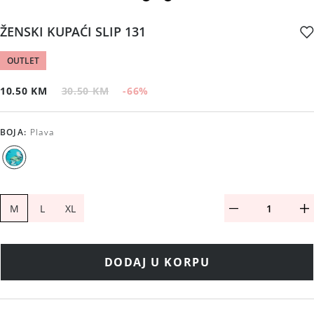
ŽENSKI KUPAĆI SLIP 131
OUTLET
10.50 KM
30.50 KM
-66
%
BOJA
:
Plava
M
L
XL
DODAJ U KORPU