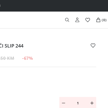
H
(
0
)
I SLIP 244
.50 KM
-67
%