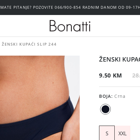
IMATE PITANJE? POZOVITE 066/900-854 RADNIM DANOM OD 09-17
ŽENSKI KUPAĆI SLIP 244
ŽENSKI KUPAĆ
9.50 KM
28
BOJA
:
Crna
S
XXL