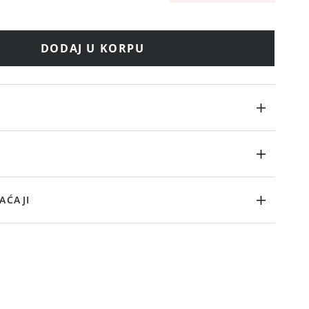
DODAJ U KORPU
AĆAJI