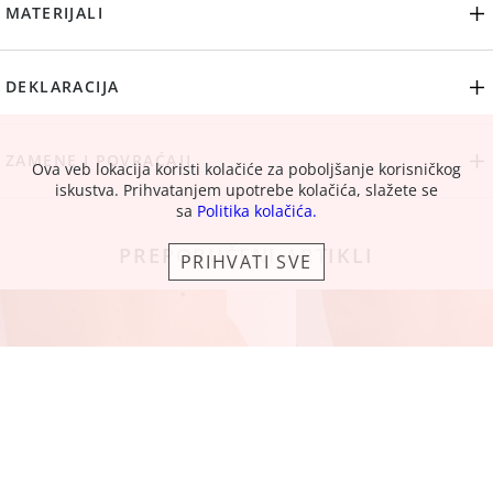
MATERIJALI
DEKLARACIJA
ZAMENE I POVRAĆAJI
Ova veb lokacija koristi kolačiće za poboljšanje korisničkog
iskustva. Prihvatanjem upotrebe kolačića, slažete se
sa
Politika kolačića.
PREPORUČENI ARTIKLI
PRIHVATI SVE