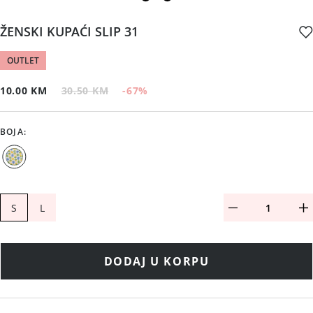
ŽENSKI KUPAĆI SLIP 31
OUTLET
10.00 KM
30.50 KM
-67
%
BOJA
:
S
L
DODAJ U KORPU