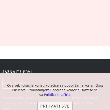
SAZNAJTE PRVI
Ova veb lokacija koristi kolačiće za poboljšanje korisničkog
iskustva. Prihvatanjem upotrebe kolačića, slažete se
sa
Politika kolačića.
Vaša email adresa koristiće se isključivo za slanje specijalnih ponuda i obaveštenja
o Bonatti promotivnim akcijama. Neće biti ustupljena drugim pravnim i fizičkim
PRIHVATI SVE
licima.