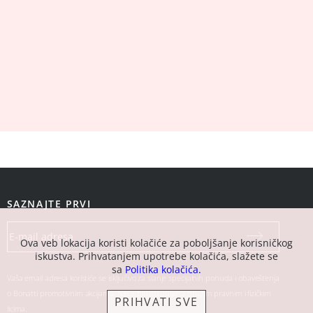
SAZNAJTE PRVI
Ova veb lokacija koristi kolačiće za poboljšanje korisničkog
iskustva. Prihvatanjem upotrebe kolačića, slažete se
sa
Politika kolačića.
Vaša email adresa koristiće se isključivo za slanje specijalnih ponuda i obaveštenja
o Bonatti promotivnim akcijama. Neće biti ustupljena drugim pravnim i fizičkim
PRIHVATI SVE
licima.