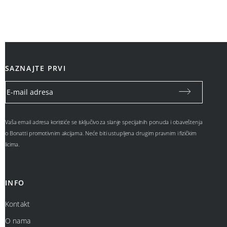
SAZNAJTE PRVI
Vaša email adresa koristiće se isključivo za slanje specijalnih ponuda i obaveštenja
o Bonatti promotivnim akcijama. Neće biti ustupljena drugim pravnim i fizičkim
licima.
INFO
Kontakt
O nama