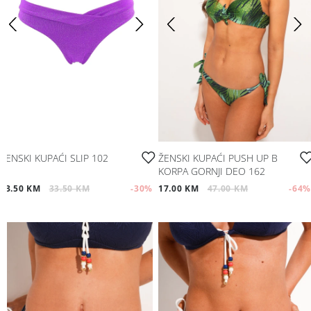
ŽENSKI KUPAĆI SLIP 102
ŽENSKI KUPAĆI PUSH UP B
KORPA GORNJI DEO 162
23.50 KM
33.50 KM
-30
%
17.00 KM
47.00 KM
-64
%