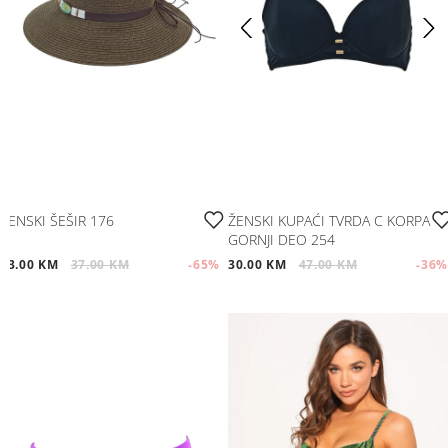
ŽENSKI ŠEŠIR 176
ŽENSKI KUPAĆI TVRDA C KORPA
GORNJI DEO 254
13.00 KM
37.00 KM
-65
%
30.00 KM
47.00 KM
-36
%