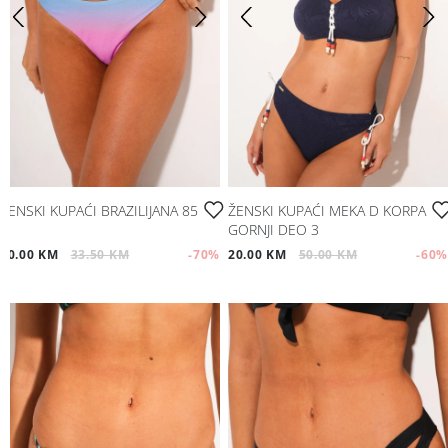
ŽENSKI KUPAĆI BRAZILIJANA 85
ŽENSKI KUPAĆI MEKA D KORPA
GORNJI DEO 3
10.00 KM
33.50 KM
-70
%
20.00 KM
50.00 KM
-60
%