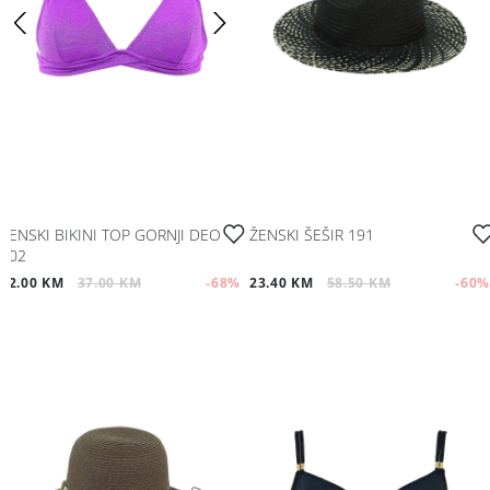
ŽENSKI BIKINI TOP GORNJI DEO
ŽENSKI ŠEŠIR 191
102
12.00 KM
37.00 KM
-68
%
23.40 KM
58.50 KM
-60
%