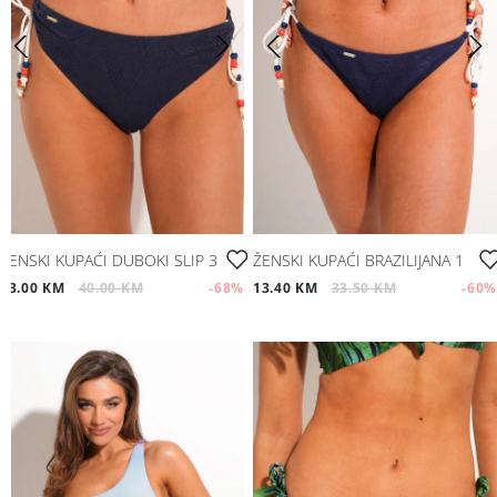
ŽENSKI KUPAĆI DUBOKI SLIP 3
ŽENSKI KUPAĆI BRAZILIJANA 1
13.00 KM
40.00 KM
-68
%
13.40 KM
33.50 KM
-60
%