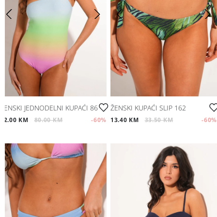
ŽENSKI JEDNODELNI KUPAĆI 86
ŽENSKI KUPAĆI SLIP 162
32.00 KM
80.00 KM
-60
%
13.40 KM
33.50 KM
-60
%