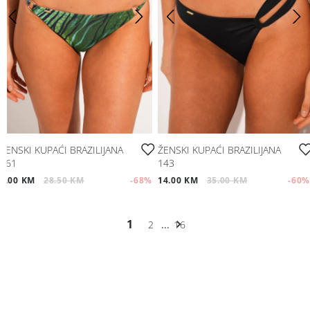
ŽENSKI KUPAĆI BRAZILIJANA
ŽENSKI KUPAĆI BRAZILIJANA
161
143
9.00 KM
28.50 KM
-68
%
14.00 KM
35.00 KM
-60
%
1
2
...
16