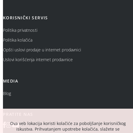
KORISNIČKI SERVIS
Politika privatnosti
Politika kolačića
Opšti uslovi prodaje u internet prodavnici
Uslovi korišćenja internet prodavnice
MEDIA
Blog
PRATITE NAS
Ova veb lokacija koristi kolačiće za poboljšanje korisničkog
iskustva. Prihvatanjem upotrebe kolačića, slažete se