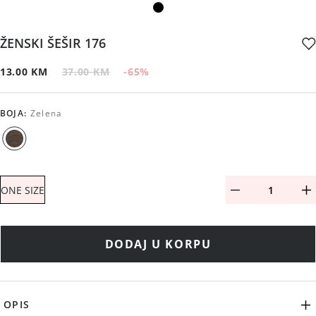
ŽENSKI ŠEŠIR 176
13.00 KM
37.00 KM
-65
%
BOJA
:
Zelena
ONE SIZE
DODAJ U KORPU
OPIS