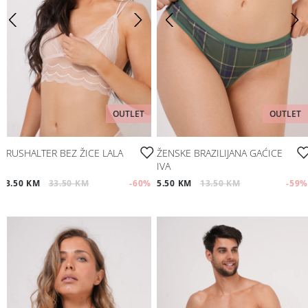
OUTLET
OUTLET
BRUSHALTER BEZ ŽICE LALA
ŽENSKE BRAZILIJANA GAĆICE
IVA
13.50 KM
33.50 KM
-60
%
5.50 KM
13.50 KM
-59
%