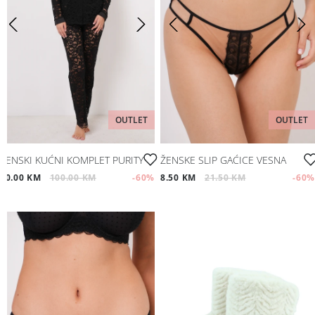
OUTLET
OUTLET
ŽENSKI KUĆNI KOMPLET PURITY
ŽENSKE SLIP GAĆICE VESNA
40.00 KM
100.00 KM
-60
%
8.50 KM
21.50 KM
-60
%