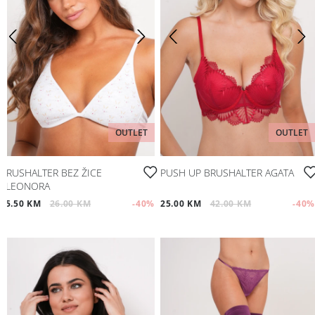
OUTLET
OUTLET
BRUSHALTER BEZ ŽICE
PUSH UP BRUSHALTER AGATA
ELEONORA
15.50 KM
26.00 KM
-40
%
25.00 KM
42.00 KM
-40
%