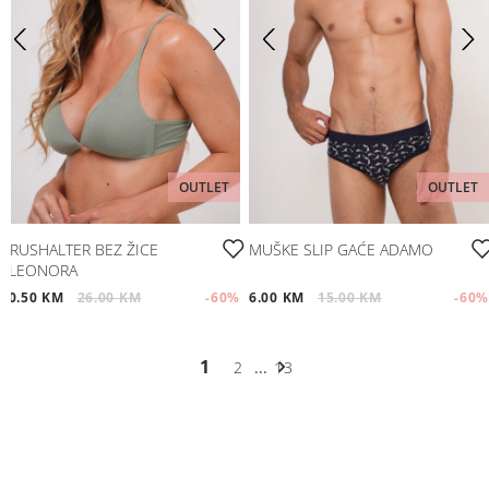
OUTLET
OUTLET
BRUSHALTER BEZ ŽICE
MUŠKE SLIP GAĆE ADAMO
ELEONORA
10.50 KM
26.00 KM
-60
%
6.00 KM
15.00 KM
-60
%
1
2
...
13