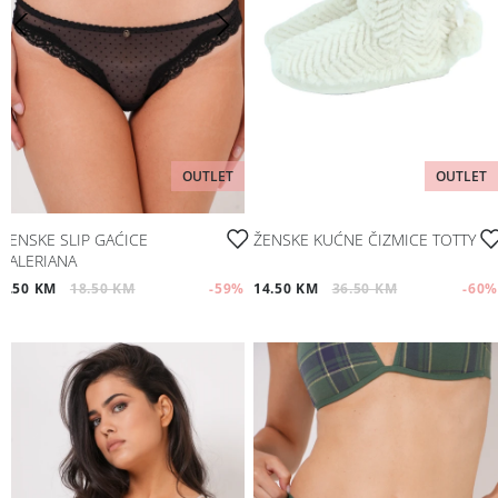
OUTLET
OUTLET
ŽENSKE SLIP GAĆICE
ŽENSKE KUĆNE ČIZMICE TOTTY
VALERIANA
7.50 KM
18.50 KM
-59
%
14.50 KM
36.50 KM
-60
%