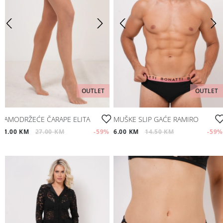
OUTLET
OUTLET
SAMODRŽEĆE ČARAPE ELITA
MUŠKE SLIP GAĆE RAMIRO
11.00 KM
27.00 KM
-59
%
6.00 KM
14.50 KM
-59
%