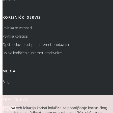
KORISNIČKI SERVIS
Politika privatnosti
Politika kolačića
Opšti uslovi prodaje u internet prodavnici
Uslovi korišćenja internet prodavnice
MEDIA
Blog
PRATITE NAS
Ova veb lokacija koristi kolačiće za poboljšanje korisničkog
iskustva. Prihvatanjem upotrebe kolačića, slažete se