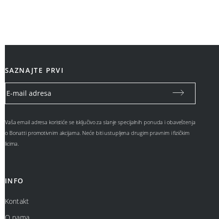
SAZNAJTE PRVI
Vaša email adresa koristiće se isključivo za slanje specijalnih ponuda i obaveštenja
o Bonatti promotivnim akcijama. Neće biti ustupljena drugim pravnim i fizičkim
licima.
INFO
Kontakt
O nama