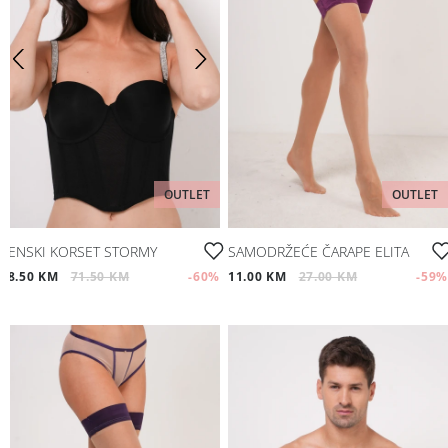
OUTLET
OUTLET
ŽENSKI KORSET STORMY
SAMODRŽEĆE ČARAPE ELITA
28.50 KM
71.50 KM
-60
%
11.00 KM
27.00 KM
-59
%