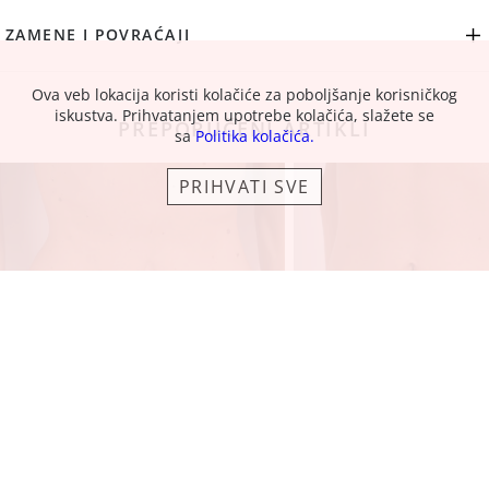
ZAMENE I POVRAĆAJI
Ova veb lokacija koristi kolačiće za poboljšanje korisničkog
iskustva. Prihvatanjem upotrebe kolačića, slažete se
PREPORUČENI ARTIKLI
sa
Politika kolačića.
PRIHVATI SVE