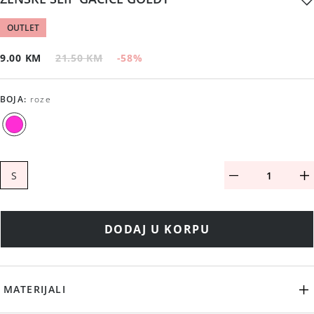
OUTLET
9.00 KM
21.50 KM
-58
%
BOJA
:
roze
S
DODAJ U KORPU
MATERIJALI