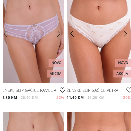
NOVO
NOVO
AKCIJA
AKCIJA
ŽENSKE SLIP GAĆICE RAMELIA
ŽENSKE SLIP GAĆICE PETRA
12.80 KM
26.40 KM
-52
%
11.40 KM
16.20 KM
-30
%