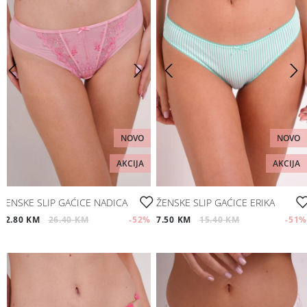
NOVO
NOVO
AKCIJA
AKCIJA
ŽENSKE SLIP GAĆICE NADICA
ŽENSKE SLIP GAĆICE ERIKA
12.80 KM
26.40 KM
-52
%
7.50 KM
15.40 KM
-51
%