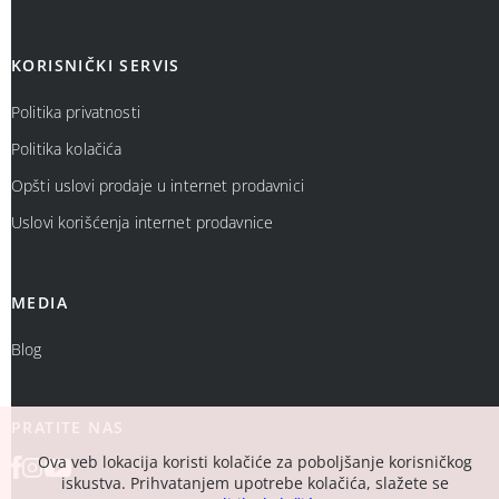
KORISNIČKI SERVIS
Politika privatnosti
Politika kolačića
Opšti uslovi prodaje u internet prodavnici
Uslovi korišćenja internet prodavnice
MEDIA
Blog
PRATITE NAS
Ova veb lokacija koristi kolačiće za poboljšanje korisničkog
iskustva. Prihvatanjem upotrebe kolačića, slažete se