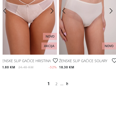
NOVO
AKCIJA
NOVO
ŽENSKE SLIP GAĆICE HRISTINA
ŽENSKE SLIP GAĆICE SOLARY
11.80 KM
24.40 KM
-52
%
18.30 KM
1
2
...
9