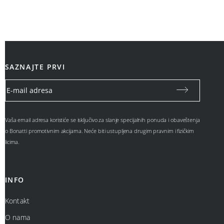
SAZNAJTE PRVI
Vaša email adresa koristiće se isključivo za slanje specijalnih ponuda i obaveštenja
o Bonatti promotivnim akcijama. Neće biti ustupljena drugim pravnim i fizičkim
licima.
INFO
Kontakt
O nama