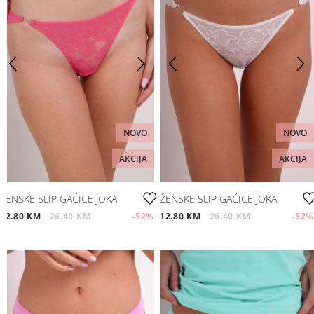
NOVO
NOVO
AKCIJA
AKCIJA
ŽENSKE SLIP GAĆICE JOKA
ŽENSKE SLIP GAĆICE JOKA
12.80 KM
26.40 KM
-52
%
12.80 KM
26.40 KM
-52
%