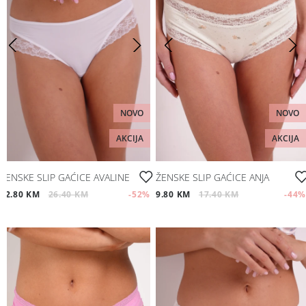
NOVO
NOVO
AKCIJA
AKCIJA
ŽENSKE SLIP GAĆICE AVALINE
ŽENSKE SLIP GAĆICE ANJA
12.80 KM
26.40 KM
-52
%
9.80 KM
17.40 KM
-44
%