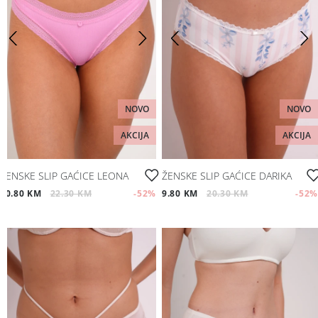
NOVO
NOVO
AKCIJA
AKCIJA
ŽENSKE SLIP GAĆICE LEONA
ŽENSKE SLIP GAĆICE DARIKA
10.80 KM
22.30 KM
-52
%
9.80 KM
20.30 KM
-52
%