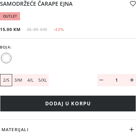
SAMODRŽEĆE ČARAPE EJNA
OUTLET
15.00 KM
26.00 KM
-42
%
BOJA
:
2/S
3/M
4/L
5/XL
DODAJ U KORPU
MATERIJALI