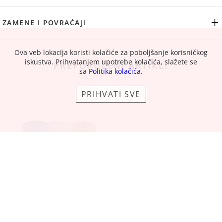
ZAMENE I POVRAĆAJI
Ova veb lokacija koristi kolačiće za poboljšanje korisničkog
iskustva. Prihvatanjem upotrebe kolačića, slažete se
PREPORUČENI ARTIKLI
sa
Politika kolačića.
PRIHVATI SVE