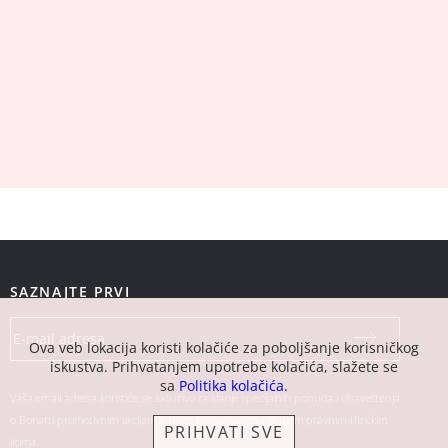
SAZNAJTE PRVI
Ova veb lokacija koristi kolačiće za poboljšanje korisničkog
iskustva. Prihvatanjem upotrebe kolačića, slažete se
sa
Politika kolačića.
Vaša email adresa koristiće se isključivo za slanje specijalnih ponuda i obaveštenja
o Bonatti promotivnim akcijama. Neće biti ustupljena drugim pravnim i fizičkim
PRIHVATI SVE
licima.