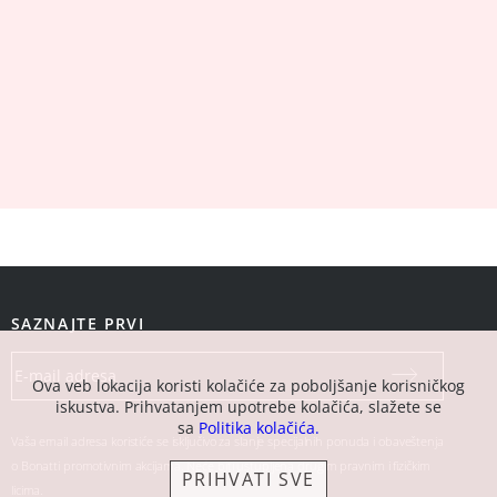
SAZNAJTE PRVI
Ova veb lokacija koristi kolačiće za poboljšanje korisničkog
iskustva. Prihvatanjem upotrebe kolačića, slažete se
sa
Politika kolačića.
Vaša email adresa koristiće se isključivo za slanje specijalnih ponuda i obaveštenja
o Bonatti promotivnim akcijama. Neće biti ustupljena drugim pravnim i fizičkim
PRIHVATI SVE
licima.