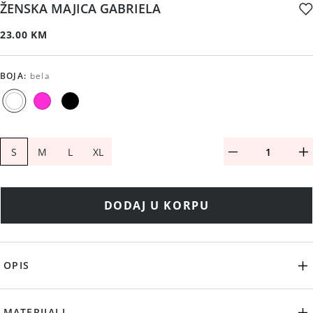
ŽENSKA MAJICA GABRIELA
23.00 KM
BOJA
:
bela
S
M
L
XL
DODAJ U KORPU
OPIS
MATERIJALI