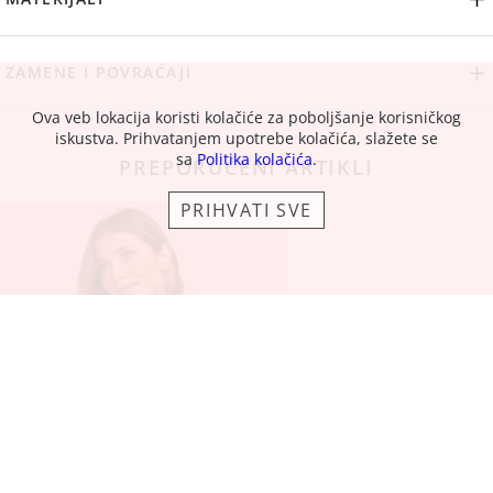
ZAMENE I POVRAĆAJI
Ova veb lokacija koristi kolačiće za poboljšanje korisničkog
iskustva. Prihvatanjem upotrebe kolačića, slažete se
sa
Politika kolačića.
PREPORUČENI ARTIKLI
PRIHVATI SVE