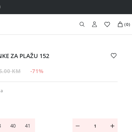
H
(
0
)
NKE ZA PLAŽU 152
5.00 KM
-71
%
ta
8
40
41