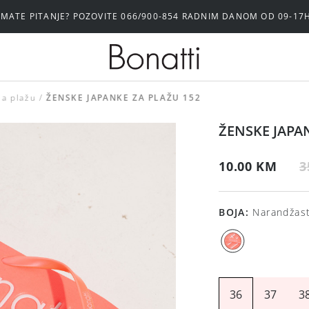
IMATE PITANJE? POZOVITE 066/900-854 RADNIM DANOM OD 09-17
a plažu
ŽENSKE JAPANKE ZA PLAŽU 152
ŽENSKE JAPA
10.00 KM
3
BOJA
:
Narandžas
36
37
3