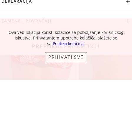
DEKLARACIJA
ZAMENE I POVRAĆAJI
Ova veb lokacija koristi kolačiće za poboljšanje korisničkog
iskustva. Prihvatanjem upotrebe kolačića, slažete se
sa
Politika kolačića.
PREPORUČENI ARTIKLI
PRIHVATI SVE