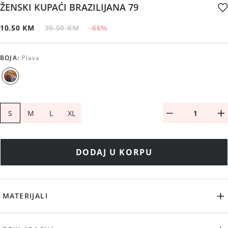
ŽENSKI KUPAĆI BRAZILIJANA 79
10.50 KM
30.50 KM
-66
%
BOJA
:
Plava
S
M
L
XL
DODAJ U KORPU
MATERIJALI