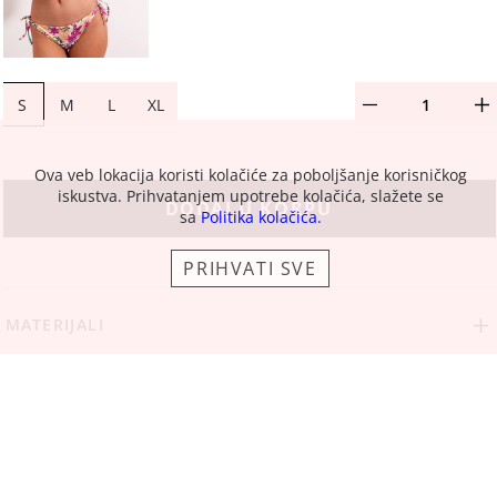
S
M
L
XL
Ova veb lokacija koristi kolačiće za poboljšanje korisničkog
iskustva. Prihvatanjem upotrebe kolačića, slažete se
DODAJ U KORPU
sa
Politika kolačića.
PRIHVATI SVE
MATERIJALI
DEKLARACIJA
ZAMENE I POVRAĆAJI