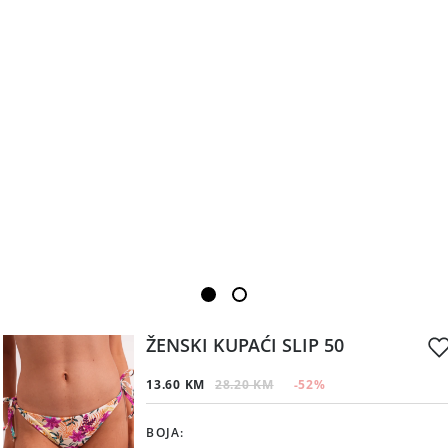
ŽENSKI KUPAĆI SLIP 50
13.60 KM
28.20 KM
-52
%
BOJA
: