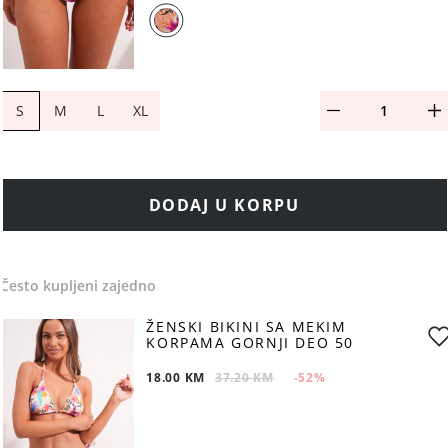
S
M
L
XL
DODAJ U KORPU
Često kupljeni zajedno
ŽENSKI BIKINI SA MEKIM
KORPAMA GORNJI DEO 50
18.00 KM
37.20 KM
-52
%