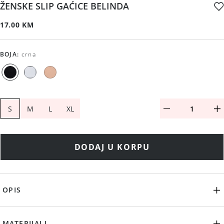
ŽENSKE SLIP GAĆICE BELINDA
17.00 KM
BOJA
:
crna
S
M
L
XL
DODAJ U KORPU
OPIS
MATERIJALI