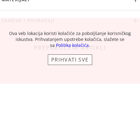
ZAMENE I POVRAĆAJI
Ova veb lokacija koristi kolačiće za poboljšanje korisničkog
iskustva. Prihvatanjem upotrebe kolačića, slažete se
sa
Politika kolačića.
PREPORUČENI ARTIKLI
PRIHVATI SVE