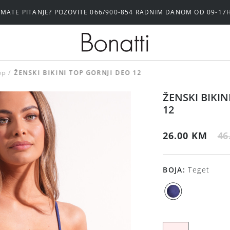
IMATE PITANJE? POZOVITE 066/900-854 RADNIM DANOM OD 09-17
op
ŽENSKI BIKINI TOP GORNJI DEO 12
ŽENSKI BIKIN
12
26.00 KM
46
BOJA
:
Teget