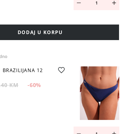
DODAJ U KORPU
edno
 BRAZILIJANA 12
.40 KM
-60
%