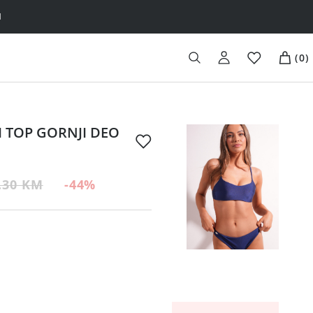
H
(
0
)
I TOP GORNJI DEO
.30 KM
-44
%