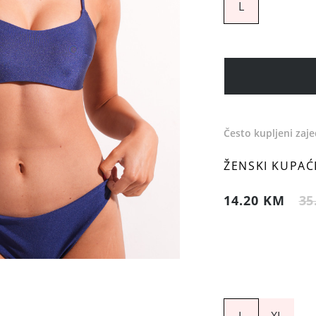
L
Često kupljeni zaj
ŽENSKI KUPAĆI
14.20 KM
35
L
XL