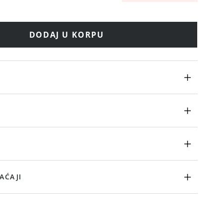
DODAJ U KORPU
AĆAJI