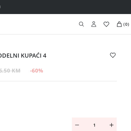
H
(
0
)
ODELNI KUPAĆI 4
6.50 KM
-60
%