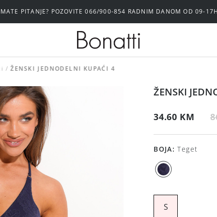
IMATE PITANJE? POZOVITE 066/900-854 RADNIM DANOM OD 09-17
i
ŽENSKI JEDNODELNI KUPAĆI 4
ŽENSKI JEDN
34.60 KM
8
BOJA
:
Teget
S