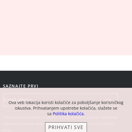
SAZNAJTE PRVI
Ova veb lokacija koristi kolačiće za poboljšanje korisničkog
iskustva. Prihvatanjem upotrebe kolačića, slažete se
sa
Politika kolačića.
Vaša email adresa koristiće se isključivo za slanje specijalnih ponuda i obaveštenja
o Bonatti promotivnim akcijama. Neće biti ustupljena drugim pravnim i fizičkim
PRIHVATI SVE
licima.