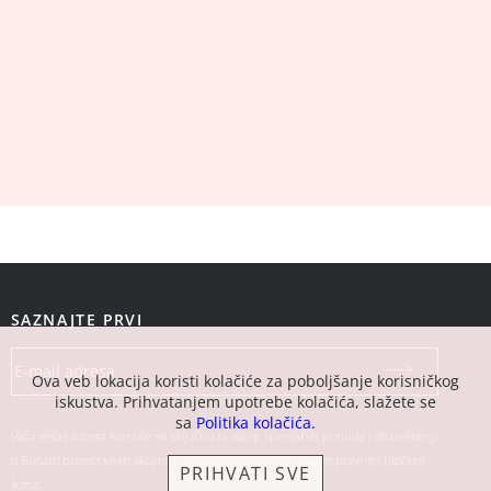
SAZNAJTE PRVI
Ova veb lokacija koristi kolačiće za poboljšanje korisničkog
iskustva. Prihvatanjem upotrebe kolačića, slažete se
sa
Politika kolačića.
Vaša email adresa koristiće se isključivo za slanje specijalnih ponuda i obaveštenja
o Bonatti promotivnim akcijama. Neće biti ustupljena drugim pravnim i fizičkim
PRIHVATI SVE
licima.