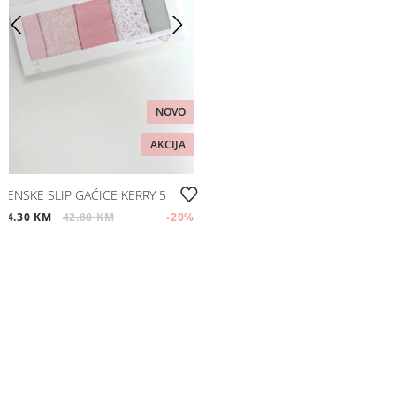
NOVO
AKCIJA
ŽENSKE SLIP GAĆICE KERRY 5
34.30 KM
42.80 KM
-20
%