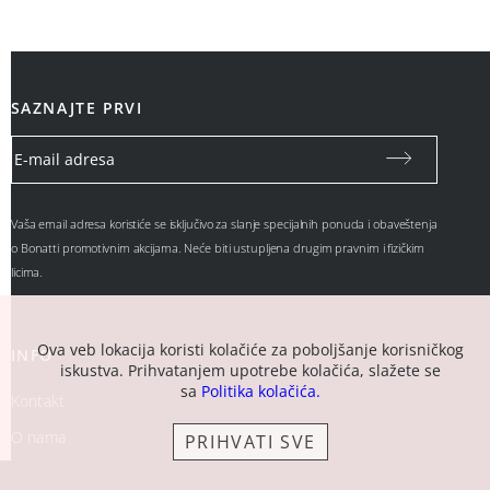
SAZNAJTE PRVI
Vaša email adresa koristiće se isključivo za slanje specijalnih ponuda i obaveštenja
o Bonatti promotivnim akcijama. Neće biti ustupljena drugim pravnim i fizičkim
licima.
Ova veb lokacija koristi kolačiće za poboljšanje korisničkog
INFO
iskustva. Prihvatanjem upotrebe kolačića, slažete se
sa
Politika kolačića.
Kontakt
O nama
PRIHVATI SVE