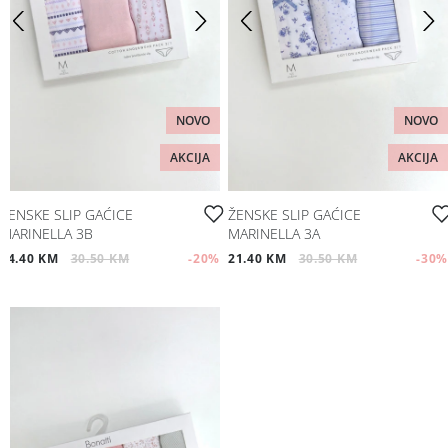
NOVO
NOVO
AKCIJA
AKCIJA
ŽENSKE SLIP GAĆICE
ŽENSKE SLIP GAĆICE
MARINELLA 3B
MARINELLA 3A
24.40 KM
30.50 KM
-20
%
21.40 KM
30.50 KM
-30
%